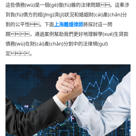
這些債務(wù)是一個(gè)復(fù)雜的法律問題。這牽涉
到負(fù)債方的經(jīng)濟(jì)狀況和婚姻財(cái)產(chǎn)分
割的公平性。下面
上海離婚律師
將探討這一問
題，通過案例幫助我們更好地理解學(xué)生貸款
債務(wù)在財(cái)產(chǎn)分割中的法律規(guī)
定。