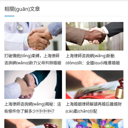
相關(guān)文章
打破傳統(tǒng)束縛，上海律師
上海律師咨詢網(wǎng)新動
咨詢網(wǎng)助力父母包辦婚姻
(dòng)向：全國(guó)推廣婚姻
自由之路
調(diào)解修復(fù)服務(wù)，
家庭和諧有新招！
上海律師咨詢網(wǎng)揭秘：這
上海婚姻律師解讀再婚后離婚財
些條件你了解多少？
(cái)產(chǎn)分配