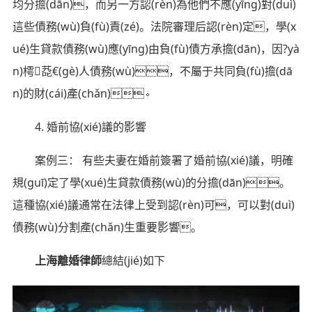
均分擔(dān)，而另一方認(rèn)為他們不應(yīng)對(duì)
這些債務(wù)負(fù)責(zé)。法院審理后認(rèn)定，學(x
ué)生貸款債務(wù)應(yīng)由負(fù)債方承擔(dān)，因?yà
n)樗莻€(gè)人債務(wù)，不屬于共同負(fù)擔(dā
n)的財(cái)產(chǎn)。
4. 婚前協(xié)議的影響
案例三： 有些夫妻在婚前簽署了婚前協(xié)議，明確
規(guī)定了學(xué)生貸款債務(wù)的分擔(dān)。
這種協(xié)議通常在法律上受到認(rèn)可，可以對(duì)
債務(wù)分割產(chǎn)生重要影響。
上海離婚律師
總結(jié)如下