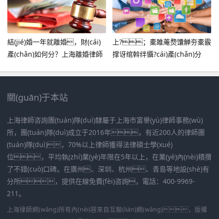
結(jié)婚一年就離婚，財(cái)
上?；橐雎蓭熃馕觯夯橐霰
產(chǎn)如何分？上海離婚律師
撑讶绾斡绊懾?cái)產(chǎn)分
告訴你答案！
割？
關(guān)于本站
上海律師咨詢團(tuán)隊(duì)隸屬于上海市富譽(yù)律師事務(wù)
所，團(tuán)隊(duì)成立于2016年，有近200人的律師團
(tuán)隊(duì)，70%以上律師獲得法律碩士學(xué)
位，平均執(zhí)業(yè)年限在5年以上，在業(yè)內(nèi)積攢
了不錯(cuò)口碑。在廣州、深圳、杭州、青島等地設(shè)有
分所，提供在線免費(fèi)咨詢，電話：400-9969-
211。
上海律師網(wǎng)所有內(nèi)容來自互聯(lián)網(wǎng)，版權