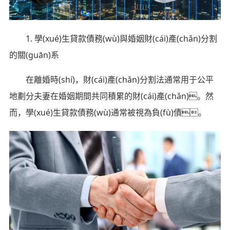
1. 學(xué)生貸款債務(wù)與婚姻財(cái)產(chǎn)分割
的關(guān)系
在離婚時(shí)，財(cái)產(chǎn)分割法通常用于公平
地劃分夫妻在婚姻期間共同積累的財(cái)產(chǎn)。然
而，學(xué)生貸款債務(wù)通常被視為負(fù)債。