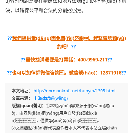
ù)分割問題需要在婚姻法和地方法規(guī)的指導(dǎo)下解
決，以確保公平和合法的分割。
??
我們提供當(dāng)面免費(fèi)咨詢，趕緊電話預(yù)
約吧！
??
??
最快捷溝通便是打電話：400-9969-211
??
??
也可以加律師微信咨詢。微信號(hào)：12871916
??
本文地址：
http://normankraft.net/hunyin/1305.html
文章來源：
上海律師網(wǎng)
版權(quán)聲明：
①本站內(nèi)容來源于網(wǎng)絡(lu
ò)、由互聯(lián)網(wǎng)用戶自發(fā)貢獻(xià
n)，僅供學(xué)習(xí)參考。
②文章觀點(diǎn)僅代表原作者本人不代表本站立場(chǎn