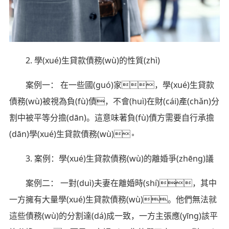
2. 學(xué)生貸款債務(wù)的性質(zhì)
案例一： 在一些國(guó)家，學(xué)生貸款
債務(wù)被視為負(fù)債，不會(huì)在財(cái)產(chǎn)分
割中被平等分擔(dān)。這意味著負(fù)債方需要自行承擔
(dān)學(xué)生貸款債務(wù)。
3. 案例：學(xué)生貸款債務(wù)的離婚爭(zhēng)議
案例二： 一對(duì)夫妻在離婚時(shí)，其中
一方擁有大量學(xué)生貸款債務(wù)。他們無法就
這些債務(wù)的分割達(dá)成一致，一方主張應(yīng)該平