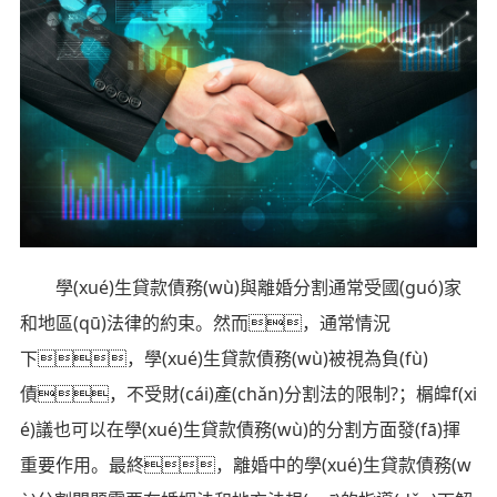
學(xué)生貸款債務(wù)與離婚分割通常受國(guó)家
和地區(qū)法律的約束。然而，通常情況
下，學(xué)生貸款債務(wù)被視為負(fù)
債，不受財(cái)產(chǎn)分割法的限制?；榍皡f(xi
é)議也可以在學(xué)生貸款債務(wù)的分割方面發(fā)揮
重要作用。最終，離婚中的學(xué)生貸款債務(w