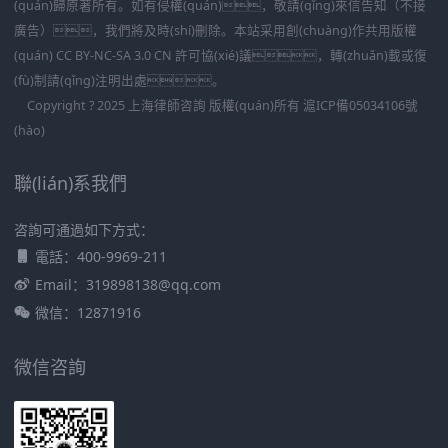
(quán)歸原著所有。如有侵權(quán)，敬請(qǐng)來信告知（不接
廣告），我們將及時(shí)刪除。本站采用創(chuàng)作共用版權
(quán) CC BY-NC-SA 3.0 CN 許可協(xié)議，轉(zhuǎn)載或復
(fù)制請(qǐng)注明出處。
Copyright ? 2025 上海律師咨詢 版權(quán)所有
滬ICP備05034106號
(hào)
聯(lián)系我們
咨詢可通過如下方式：
電話：400-9969-211
Email：319898138@qq.com
微信：12871916
微信咨詢