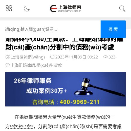
首頁
婚姻
文章正文
搜 索
婚姻與學(xué)生貸款：上海離婚律師討論
財(cái)產(chǎn)分割中的債務(wù)考慮
上海律師網(wǎng)
2023年11月09日 09:22
323
上海離婚律師,學(xué)生貸款
在婚姻期間積累大量學(xué)生貸款債務(wù)的一
方，分割財(cái)產(chǎn)時(shí)是否需要考慮