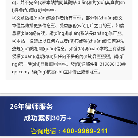
g)，并不完全代表本站贊同其觀點(diǎn)和對(duì)其真實(sh
í)性負(fù)責(zé)。
③文章版權(quán)歸原作者所有，部分轉(zhuǎn)載文
章僅為傳播更多信息、受益服務(wù)用戶之目的，如信
息標(biāo)記有誤，請(qǐng)聯(lián)系站長(zhǎng)修正。
④本站一律禁止以任何方式發(fā)布或轉(zhuǎn)載任何違法
違規(guī)的相關(guān)信息，如發(fā)現(xiàn)本站上有涉嫌
侵權(quán)/違規(guī)及任何不妥的內(nèi)容，請(qǐ
ng)第一時(shí)間反饋。發(fā)送郵件到 319898138@
qq.com，經(jīng)核實(shí)立即修正或刪除。