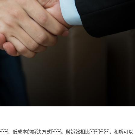
、低成本的解決方式。與訴訟相比，和解可以