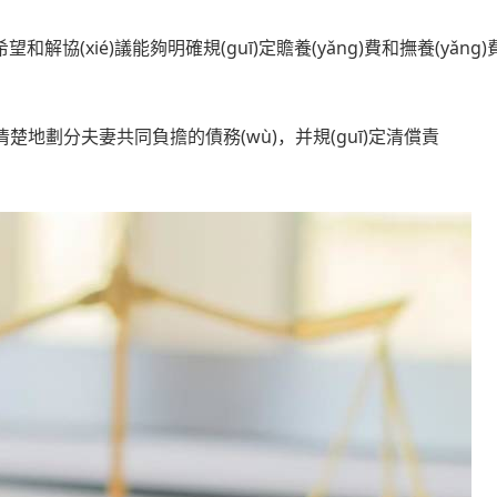
協(xié)議能夠明確規(guī)定贍養(yǎng)費和撫養(yǎng)
夠清楚地劃分夫妻共同負擔的債務(wù)，并規(guī)定清償責