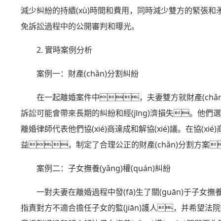
減少糾紛的持續(xù)時間和費用，同時減少雙方的緊張
免訴訟過程中的公開審判和曝光。
2. 實時案例分析
案例一：財產(chǎn)分割糾紛
在一起離婚案件中，夫妻雙方就財產(chǎn)
訴訟可能會帶來長期的糾紛和經(jīng)濟損失。他們
離婚律師代表他們協(xié)商達成和解協(xié)議。在協(x
益，制定了合理公正的財產(chǎn)分割方案
案例二：子女撫養(yǎng)權(quán)糾紛
一對夫妻在離婚過程中發(fā)生了關(guān)于子女撫養(y
指責對方不適合擔任子女的監(jiān)護人，并希望