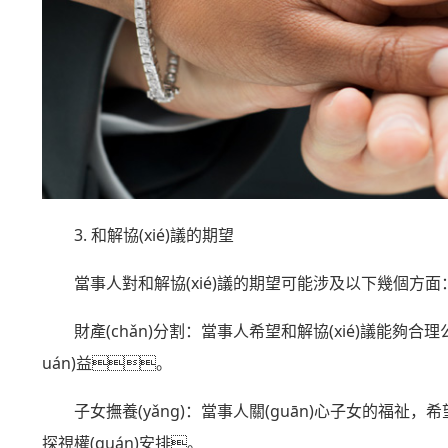
3. 和解協(xié)議的期望
當事人對和解協(xié)議的期望可能涉及以下幾個方面
財產(chǎn)分割：當事人希望和解協(xié)議能夠合理
uán)益。
子女撫養(yǎng)：當事人關(guān)心子女的福祉，希望和解
探視權(quán)安排。