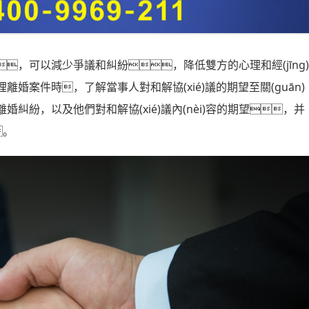
可以減少爭議和糾紛，降低雙方的心理和經(jīng)
離婚案件時，了解當事人對和解協(xié)議的期望至關(guān)
紛，以及他們對和解協(xié)議內(nèi)容的期望，并
。