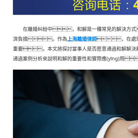
在離婚糾紛中，和解是一種常見的解決方式，
濟負擔。作為
上海離婚律師
，在處理
重要。本文將探討當事人是否愿意通過和解解決離婚糾
通過案例分析來說明和解的重要性和實際應(yīng)用