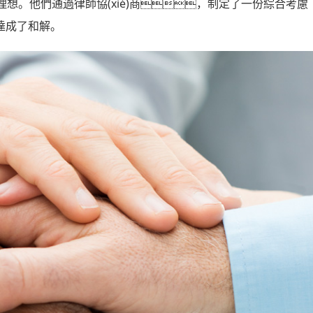
更為理想。他們通過律師協(xié)商，制定了一份綜合考慮
終達成了和解。