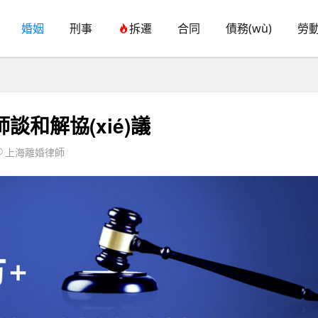
婚姻
刑事
拆遷
合同
債務(wù)
勞
和解協(xié)議
上海離婚律師