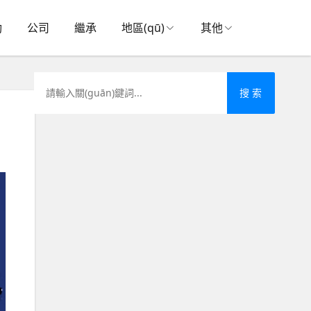
動
公司
繼承
地區(qū)
其他
搜 索