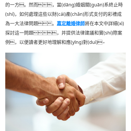
的一方。然而，當(dāng)婚姻關(guān)系終止時
(shí)，如何處理這些以財(cái)產(chǎn)形式支付的彩禮成
為一大法律問題。
嘉定離婚律師
將在本文中詳細(xì)
探討這一問題，并提供法律建議和實(shí)際案
例，以便讀者更好地理解和應(yīng)對(duì)。