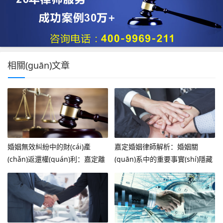
相關(guān)文章
婚姻無效糾紛中的財(cái)產
嘉定婚姻律師解析：婚姻關
(chǎn)返還權(quán)利：嘉定離
(guān)系中的重要事實(shí)隱藏
婚律師解析受益方的法律途徑
問題