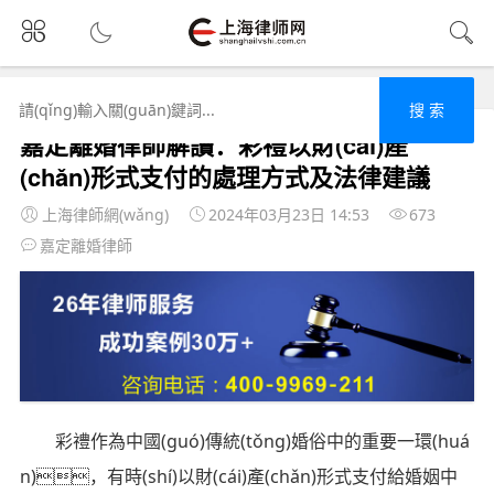
首頁(yè)
嘉定區(qū)離婚
文章正文
搜 索
嘉定離婚律師解讀：彩禮以財(cái)產
(chǎn)形式支付的處理方式及法律建議
上海律師網(wǎng)
2024年03月23日 14:53
673
嘉定離婚律師
彩禮作為中國(guó)傳統(tǒng)婚俗中的重要一環(huá
n)，有時(shí)以財(cái)產(chǎn)形式支付給婚姻中