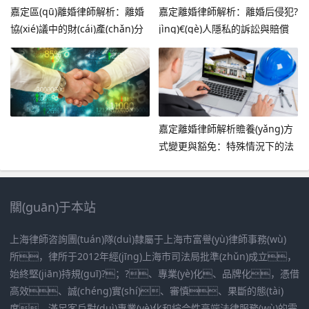
嘉定區(qū)離婚律師解析：離婚
嘉定離婚律師解析：離婚后侵犯?
協(xié)議中的財(cái)產(chǎn)分
jìng)€(gè)人隱私的訴訟與賠償
割協(xié)議及其法律效力
權(quán)利
嘉定離婚律師解析贍養(yǎng)方
嘉定離婚律師事務(wù)所解讀扶
式變更與豁免：特殊情況下的法
養(yǎng)費(fèi)支付及使用不當
律處理
(dāng)?shù)姆商幚?/p>
關(guān)于本站
上海律師咨詢團(tuán)隊(duì)隸屬于上海市富譽(yù)律師事務(wù)
所，律所于2012年經(jīng)上海市司法局批準(zhǔn)成立，
始終堅(jiān)持規(guī)?；?、專業(yè)化、品牌化，憑借
高效、誠(chéng)實(shí)、審慎、果斷的態(tài)
度，滿足客戶對(duì)專業(yè)化和綜合性高端法律服務(wù)的需