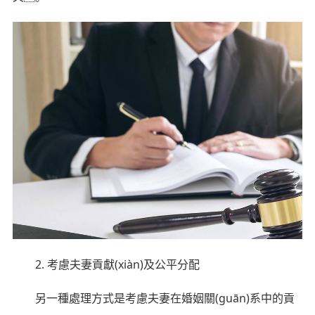
2. 考慮夫妻貢獻(xiàn)及公平分配
另一種處理方式是考慮夫妻在婚姻關(guān)系中的貢