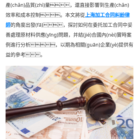
產(chǎn)品質(zhì)量，還直接影響到生產(chǎn)
效率和成本控制。本文將從
上海加工合同糾紛律
師
的角度出發(fā)，探討如何在委托加工合同中妥
善處理原材料供應(yīng)問題，并結(jié)合國內(nèi)實時案
例進行分析，以期為相關(guān)企業(yè)提供有
益的參考。