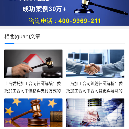
相關(guān)文章
上海委托加工合同律師解讀：委
上海加工合同糾紛律師解析：委
托加工合同中價格與支付方式的
托加工合同中合同變更與解除的
策略性安排
智慧策略