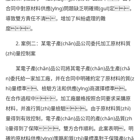
合同中對原材料供應(yīng)問題缺乏明確規(guī)定，
導致雙方責任不清，增加了糾紛處理的難
度。
2. 案例二：某電子產(chǎn)品公司委托加工原材料質
(zhì)量控制案
某電子產(chǎn)品公司將其電子產(chǎn)品生產(chǎ
n)委托給一家加工廠，并在合同中明確約定了原材料的質(z
hì)量標準、檢驗方法和供應(yīng)商選擇標準。
在合作過程中，加工廠嚴格按照合同要求采購原
材料，并進行質(zhì)量檢驗。由于原材料質(zhì)
量得到有效控制，電子產(chǎn)品公司的產(chǎn)品質(zh
ì)量得到了保障，雙方合作順利。此案表明，明
確的原材料供應(yīng)策略和質(zhì)量標準對于保障產(chǎ