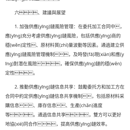
六、建議與展望
1. 加強供應(yīng)鏈風險管理：在委托加工合同中，
應(yīng)充分考慮供應(yīng)鏈風險，包括供應(yīng)商的
穩(wěn)定性、原材料質(zhì)量波動等因素。通過建立供
應(yīng)鏈風險管理機制，及時發(fā)現(xiàn)和應(y
īng)對潛在風險，確保供應(yīng)鏈的穩(wěn)
定性。
2. 推動供應(yīng)鏈信息共享：鼓勵委托方和加工方在
合同中約定供應(yīng)鏈信息共享機制，包括原材料采
購信息、庫存信息、生產(chǎn)進度
等。通過信息共享，雙方可以更好
地協(xié)同合作，提高供應(yīng)鏈效率。