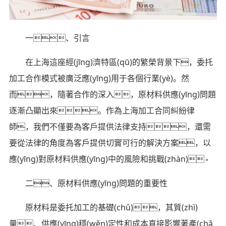
一、引言
在上海這座經(jīng)濟特區(qū)的繁榮背景下，委托
加工合作模式被廣泛應(yīng)用于各個行業(yè)。然
而，隨著合作的深入，原材料供應(yīng)問題
逐漸凸顯出來。作為上海加工合同糾紛律
師，我們不僅要為客戶提供法律支持，還需
要從法律的角度為客戶提供切實可行的解決方案，以
應(yīng)對原材料供應(yīng)中的風險和挑戰(zhàn)。
二、原材料供應(yīng)問題的重要性
原材料是委托加工的基礎(chǔ)，其質(zhì)
量、供應(yīng)穩(wěn)定性和成本直接影響著產(chǎ