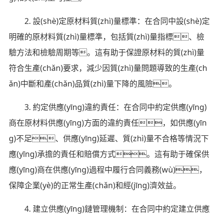
2. 設(shè)定原材料質(zhì)量標準：在合同中設(shè)定
明確的原材料質(zhì)量標準，包括質(zhì)量指標、檢
驗方法和檢驗周期等。這有助于保證原材料的質(zhì)量
符合生產(chǎn)要求，減少因質(zhì)量問題導致的生產(ch
ǎn)中斷和產(chǎn)品質(zhì)量下降的風險。
3. 約定供應(yīng)違約責任：在合同中約定供應(yīng)
商在原材料供應(yīng)方面的違約責任，如供應(yīn
g)不足、供應(yīng)延遲、質(zhì)量不合格等情況下
應(yīng)承擔的責任和賠償方式。這有助于確保供
應(yīng)商在供應(yīng)過程中履行合同義務(wù)，
保障企業(yè)的正常生產(chǎn)和經(jīng)濟效益。
4. 建立供應(yīng)鏈管理機制：在合同中約定建立供應