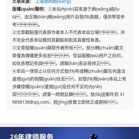
文章來源：
上海律師網(wǎng)
版權(quán)聲明：
①本站內(nèi)容來源于網(wǎng)絡(lu
ò)、由互聯(lián)網(wǎng)用戶自發(fā)貢獻，僅供學習參
考。
②文章觀點僅代表原作者本人不代表本站立場，并
不完全代表本站贊同其觀點和對其真實性負責。
③文章版權(quán)歸原作者所有，部分轉(zhuǎn)載文
章僅為傳播更多信息、受益服務(wù)用戶之目的，
如信息標記有誤，請聯(lián)系站長修正。
④本站一律禁止以任何方式發(fā)布或轉(zhuǎn)載任何違法
違規(guī)的相關(guān)信息，如發(fā)現(xiàn)本站上有
涉嫌侵權(quán)/違規(guī)及任何不妥的內(nèi)
容，請第一時間反饋。發(fā)送郵件到 31
9898138@qq.com，經(jīng)核實立即修正或刪除。