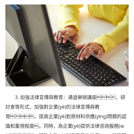
3. 加強法律宣傳與教育：通過舉辦講座、研
討會等形式，加強對企業(yè)的法律宣傳與教
育，提高企業(yè)對原材料供應(yīng)問題的認
識和重視程度。同時，為企業(yè)提供法律咨詢服務(w