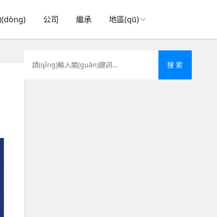
(dòng)
公司
繼承
地區(qū)
搜 索