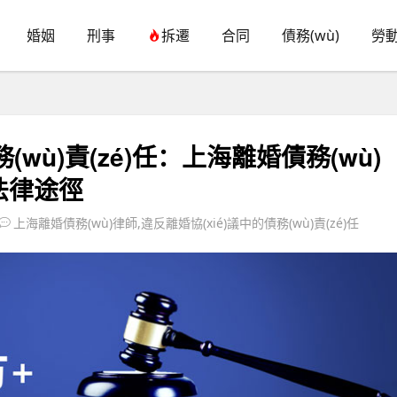
婚姻
刑事
拆遷
合同
債務(wù)
勞動
(wù)責(zé)任：上海離婚債務(wù)
與法律途徑
上海離婚債務(wù)律師,違反離婚協(xié)議中的債務(wù)責(zé)任