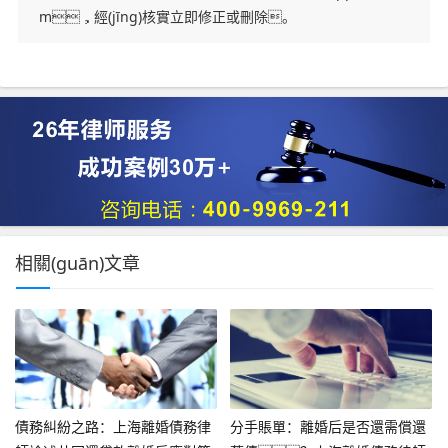
m，經(jīng)核實立即修正或刪除。
相關(guān)文章
債務糾紛之路：上海離婚債務律
分手賬單：離婚后是否還需償還