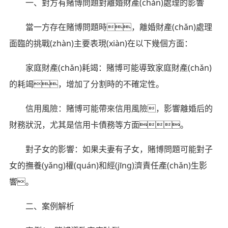
一、對方有賭博問題對離婚財產(chǎn)處理的影響
當一方存在賭博問題時，離婚財產(chǎn)處理
面臨的挑戰(zhàn)主要表現(xiàn)在以下幾個方面：
家庭財產(chǎn)耗竭：賭博可能導致家庭財產(chǎn)
的耗竭，增加了分割時的不確定性。
信用風險：賭博可能帶來信用風險，影響離婚后的
財務狀況，尤其是信用卡債務等方面。
對子女的影響：如果夫妻有子女，賭博問題可能對子
女的撫養(yǎng)權(quán)和經(jīng)濟責任產(chǎn)生影
響。
二、案例解析