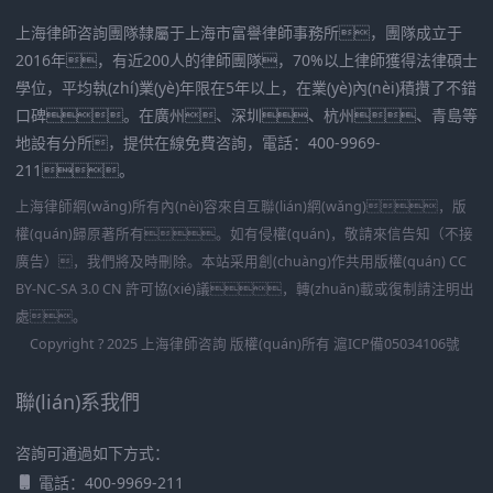
上海律師咨詢團隊隸屬于上海市富譽律師事務所，團隊成立于
2016年，有近200人的律師團隊，70%以上律師獲得法律碩士
學位，平均執(zhí)業(yè)年限在5年以上，在業(yè)內(nèi)積攢了不錯
口碑。在廣州、深圳、杭州、青島等
地設有分所，提供在線免費咨詢，電話：400-9969-
211。
上海律師網(wǎng)所有內(nèi)容來自互聯(lián)網(wǎng)，版
權(quán)歸原著所有。如有侵權(quán)，敬請來信告知（不接
廣告），我們將及時刪除。本站采用創(chuàng)作共用版權(quán) CC
BY-NC-SA 3.0 CN 許可協(xié)議，轉(zhuǎn)載或復制請注明出
處。
Copyright ? 2025 上海律師咨詢 版權(quán)所有
滬ICP備05034106號
聯(lián)系我們
咨詢可通過如下方式：
電話：400-9969-211