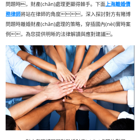
問題時，財產(chǎn)處理更顯得棘手。下面
上海離婚債
務律師
將站在律師的角度，深入探討對方有賭博
問題時離婚財產(chǎn)處理的策略，穿插國內(nèi)實時案
例，為您提供明晰的法律解讀與應對建議。