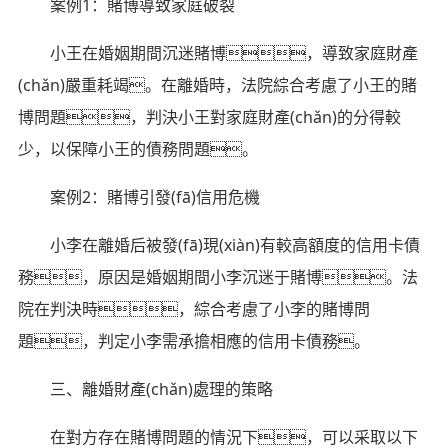
案例1：賭博導致家庭破裂
小王在婚姻期間沉迷賭博，導致家庭財產
(chǎn)嚴重耗竭。在離婚時，法院綜合考慮了小王的賭
博問題，判決小王對家庭財產(chǎn)的分得較
少，以保障小王的債務問題。
案例2：賭博引發(fā)信用危機
小李在離婚后被發(fā)現(xiàn)有較高額度的信用卡債
務，原因是婚姻期間小李沉迷于賭博。法
院在判決時，綜合考慮了小李的賭博問
題，判定小李需承擔相應的信用卡債務。
三、離婚財產(chǎn)處理的策略
在對方存在賭博問題的情況下，可以采取以下