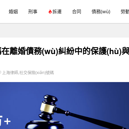
婚姻
刑事
拆遷
合同
債務(wù)
勞
在離婚債務(wù)糾紛中的保護(hù)
上海律師,社交保險(xiǎn)號碼