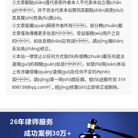
②文章觀點(diǎn)僅代表原作者本人不代表本站立場(chǎn
g)，并不完全代表本站贊同其觀點(diǎn)和對(duì)
其真實(shí)性負(fù)責(zé)。
③文章版權(quán)歸原作者所有，部分轉(zhuǎn)載
文章僅為傳播更多信息、受益服務(wù)用戶之目
的，如信息標(biāo)記有誤，請(qǐng)聯(lián)
系站長(zhǎng)修正。
④本站一律禁止以任何方式發(fā)布或轉(zhuǎn)載任何違法
違規(guī)的相關(guān)信息，如發(fā)現(xiàn)本站
上有涉嫌侵權(quán)/違規(guī)及任何不妥的內(nèi)
容，請(qǐng)第一時(shí)間反饋。發(fā)送郵件到 319
898138@qq.com，經(jīng)核實(shí)立即修正或刪除。