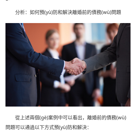
分析：如何預(yù)防和解決離婚前的債務(wù)問題
從上述兩個(gè)案例中可以看出，離婚前的債務(wù)
問題可以通過以下方式預(yù)防和解決：