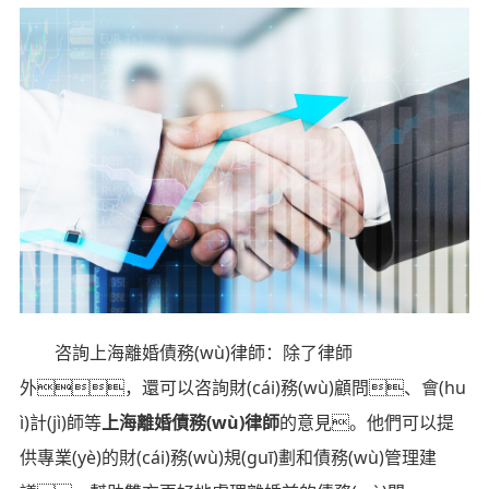
咨詢上海離婚債務(wù)律師：除了律師
外，還可以咨詢財(cái)務(wù)顧問、會(hu
ì)計(jì)師等
上海離婚債務(wù)律師
的意見。他們可以提
供專業(yè)的財(cái)務(wù)規(guī)劃和債務(wù)管理建