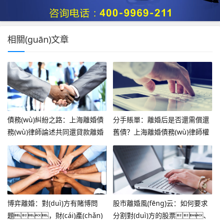
相關(guān)文章
債務(wù)糾紛之路：上海離婚債
分手賬單：離婚后是否還需償還
務(wù)律師論述共同還貸款離婚
舊債？上海離婚債務(wù)律師權
后應(yīng)對(duì)策略大揭秘
(quán)威解讀與實(shí)例揭秘
博弈離婚：對(duì)方有賭博問
股市離婚風(fēng)云：如何要求
題，財(cái)產(chǎn)
分割對(duì)方的股票、