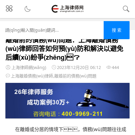
首頁(yè)
離婚債務(wù)
文章正文
搜 索
離婚前的債務(wù)問題：上海離婚債務
(wù)律師回答如何預(yù)防和解決以避免
后續(xù)紛爭(zhēng)？
上海律師網(wǎng)
2023年12月20日 06:12
444
上海離婚債務(wù)律師,離婚前的債務(wù)問題
在離婚或分居的情境下，債務(wù)問題往往成